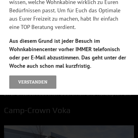
wissen, welche Wohnkabine wirklich zu Euren
Ausstattungen bei erfahrenen Herstellern umsetzen.
Bedürfnissen passt. Um für Euch das Optimale
Dabei profitieren unsere Kunden von der oft
aus Eurer Freizeit zu machen, habt Ihr einfach
jahrzehntelangen Erfahrung dieser
eine TOP Beratung verdient.
Wohnkabinenhersteller, die auf mehreren Kontinenten
verteilt für uns produzieren.
Aus diesem Grund ist jeder Besuch im
Die Verteilung der Produktion auf verschiedene
Wohnkabinencenter vorher IMMER telefonisch
Partner macht uns unabhängig vom Preisdiktat eines
oder per E-Mail abzustimmen. Das geht unter der
einzelnen Wohnkabinenherstellers. Wir können
Woche auch schon mal kurzfristig.
jederzeit selber Einfluss auf Ausstattung, Qualität und
Preisgestaltung unserer Absetzkabinen nehmen.
VERSTANDEN
Derzeit bieten wir die Camp-Crown Wohnkabinen in
zwei unterschiedlichen Baureihen und Konzepten an.
Camp-Crown Voka